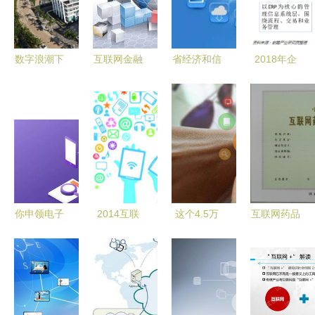
数字浪潮下
互联网金融
省经济和信
2018年企
的自贸明珠
越来越吃香
息化委关于
业信息化行
海口复兴城
的深层原因
组织申报
业市场规模
互联网信息
2016年省
与发展趋势
产业园的崛
级专项资金
企业服务社
起与展望
（软件新技
交化价值凸
术及应用领
显
域）项目库
你申领电子
2014互联
这个4.5万
互联网药品
入库工作的
社保卡了吗
网大事盘点
亿的大题
信息服务资
指引
互联网时代
洞悉投资潜
材，或将引
格证书申请
下的便捷新
力领域
爆整个市
与互联网信
体验
场！——互
息服务的合