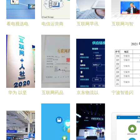
联网信息服
规要点
务迎历史性
机遇
看电视选电
电信运营商
互联网早讯
互联网与智
信还是广
加速云服务
菜鸟快递进
能制造 智
电？互联网
布局，行业
村、教培巨
慧工厂与智
时代的明智
竞争优势日
头转型素质
慧工业整体
之选
益凸显
赛道，京东
规划建设方
图书激战线
案
上沙场
华为 以坚
互联网药品
京东物流以
宁波智造闪
实技术，托
销售合规指
科技重塑供
耀全国 企
起“互联网
南 四大证
应链 引领
业勇夺工信
+人社”的智
件全面解析
未来互联网
部2021年
慧云帆
信息服务新
度智能制造
篇章
示范工厂与