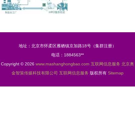
地址：北京市怀柔区雁栖镇京加路18号（集群注册）
电话：1884563**
Copyright © 2026
www.mashanghongbao.com
互联网信息服务
北京奥
金智策传媒科技有限公司
互联网信息服务
版权所有
Sitemap