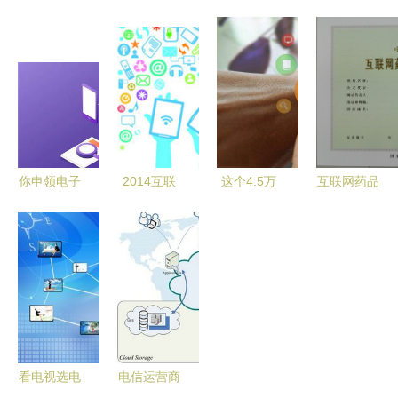
的自贸明珠
越来越吃香
息化委关于
业信息化行
海口复兴城
的深层原因
组织申报
业市场规模
互联网信息
2016年省
与发展趋势
产业园的崛
级专项资金
企业服务社
起与展望
（软件新技
交化价值凸
术及应用领
显
域）项目库
你申领电子
2014互联
这个4.5万
互联网药品
入库工作的
社保卡了吗
网大事盘点
亿的大题
信息服务资
指引
互联网时代
洞悉投资潜
材，或将引
格证书申请
下的便捷新
力领域
爆整个市
与互联网信
体验
场！——互
息服务的合
联网信息服
规要点
务迎历史性
机遇
看电视选电
电信运营商